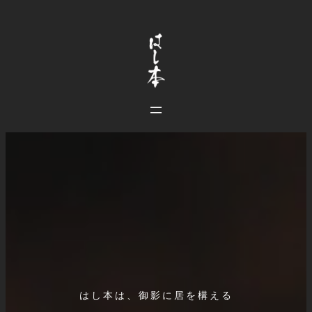
内
容
を
ス
キ
ッ
プ
はし本は、御影に居を構える